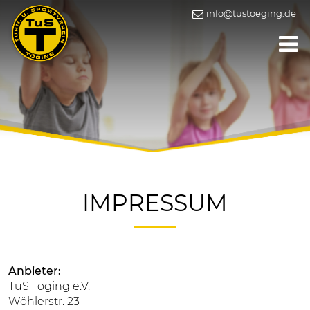
info@tustoeging.de
IMPRESSUM
Anbieter:
TuS Töging e.V.
Wöhlerstr. 23