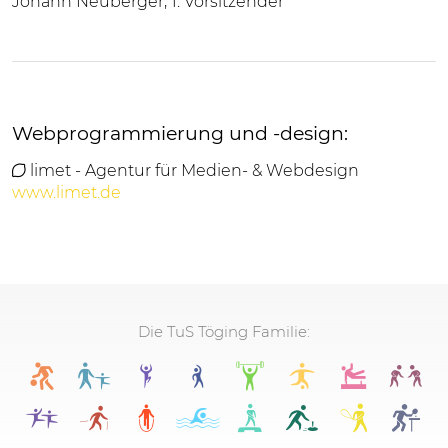
Johann Neuberger
, 1. Vorsitzender
Webprogrammierung und -design:
limet - Agentur für Medien- & Webdesign
www.limet.de
Die TuS Töging Familie: