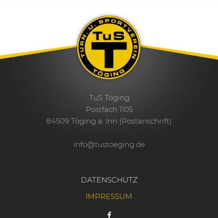
TuS Töging
Postfach 1105
84509 Töging a. Inn (Postanschrift)
info@tustoeging.de
DATENSCHUTZ
IMPRESSUM