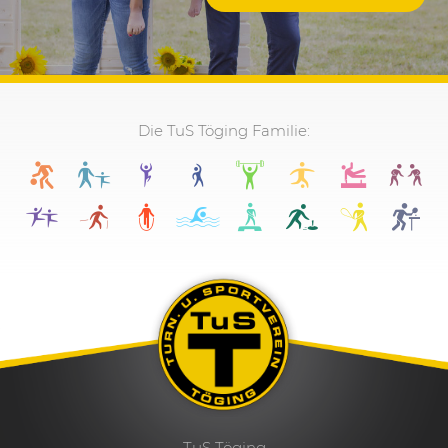
Die TuS Töging Familie:
TuS Töging