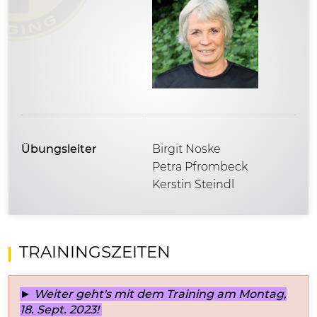
Übungsleiter
Birgit Noske
Petra Pfrombeck
Kerstin Steindl
TRAININGSZEITEN
►
Weiter geht's mit dem Training am Montag,
18. Sept. 2023!