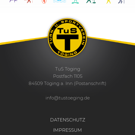
TuS Töging
Postfach 1105
84509 Töging a. Inn (Postanschrift)
info@tustoeging.de
DATENSCHUTZ
IMPRESSUM